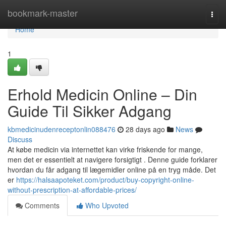
Home
bookmark-master
Togg
navi
Home
1
Erhold Medicin Online – Din
Guide Til Sikker Adgang
kbmedicinudenreceptonlin088476
28 days ago
News
Discuss
At købe medicin via internettet kan virke friskende for mange,
men det er essentielt at navigere forsigtigt . Denne guide forklarer
hvordan du får adgang til lægemidler online på en tryg måde. Det
er
https://halsaapoteket.com/product/buy-copyright-online-
without-prescription-at-affordable-prices/
Comments
Who Upvoted