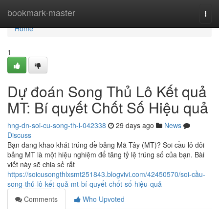
Home
bookmark-master
Togg
navi
Home
1
Dự đoán Song Thủ Lô Kết quả
MT: Bí quyết Chốt Số Hiệu quả
hng-dn-soi-cu-song-th-l-042338
29 days ago
News
Discuss
Bạn đang khao khát trúng đề bảng Mã Tây (MT)? Soi cầu lô đôi
bảng MT là một hiệu nghiệm để tăng tỷ lệ trúng số của bạn. Bài
viết này sẽ chia sẻ rất
https://soicusongthlxsmt251843.blogvivi.com/42450570/soi-cầu-
song-thủ-lô-kết-quả-mt-bí-quyết-chốt-số-hiệu-quả
Comments
Who Upvoted