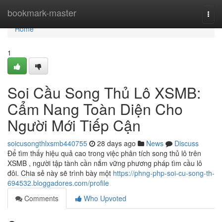
Home
bookmark-master
Togg
navi
Home
1
Soi Cầu Song Thủ Lô XSMB:
Cẩm Nang Toàn Diện Cho
Người Mới Tiếp Cận
soicusongthlxsmb440755
28 days ago
News
Discuss
Để tìm thấy hiệu quả cao trong việc phân tích song thủ lô trên
XSMB , người tập tành cần nắm vững phương pháp tìm cầu lô
đôi. Chia sẻ này sẽ trình bày một
https://phng-php-soi-cu-song-th-
694532.bloggadores.com/profile
Comments
Who Upvoted