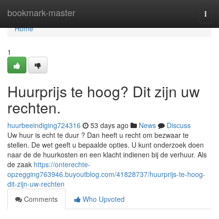
Home
bookmark-master
Togg
navi
Home
1
Huurprijs te hoog? Dit zijn uw
rechten.
huurbeeindiging724316
53 days ago
News
Discuss
Uw huur is echt te duur ? Dan heeft u recht om bezwaar te
stellen. De wet geeft u bepaalde opties. U kunt onderzoek doen
naar de de huurkosten en een klacht indienen bij de verhuur. Als
de zaak
https://onterechte-
opzegging763946.buyoutblog.com/41828737/huurprijs-te-hoog-
dit-zijn-uw-rechten
Comments
Who Upvoted