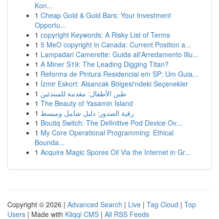
Kon...
1
Cheap Gold & Gold Bars: Your Investment
Opportu...
1
copyright Keywords: A Risky List of Terms
1
5 MeO copyright in Canada: Current Position a...
1
Lampadari Camerette: Guida all'Arredamento Illu...
1
A Miner S19: The Leading Digging Titan?
1
Reforma de Pintura Residencial em SP: Um Guia...
1
İzmir Eskort: Alsancak Bölgesi'ndeki Seçenekler
1
طين الأطفال: مقدمة للمبتدئين
1
The Beauty of Yasamin Island
1
رقية الصدور: دليل شامل ومبسط
1
Boutiq Switch: The Definitive Pod Device Ov...
1
My Core Operational Programming: Ethical
Bounda...
1
Acquire Magic Spores Oil Via the Internet in Gr...
Copyright © 2026 |
Advanced Search
|
Live
|
Tag Cloud
|
Top
Users
| Made with
Kliqqi CMS
|
All RSS Feeds