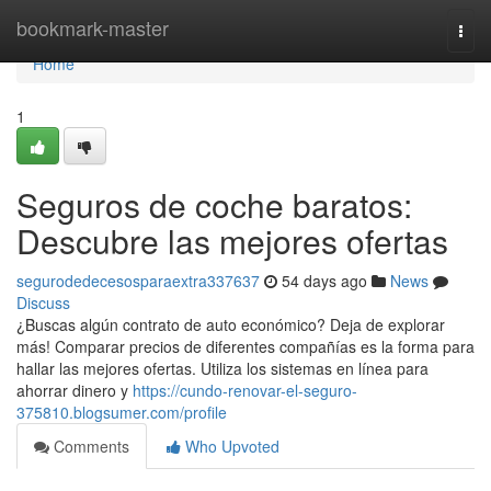
Home
bookmark-master
Togg
navi
Home
1
Seguros de coche baratos:
Descubre las mejores ofertas
segurodedecesosparaextra337637
54 days ago
News
Discuss
¿Buscas algún contrato de auto económico? Deja de explorar
más! Comparar precios de diferentes compañías es la forma para
hallar las mejores ofertas. Utiliza los sistemas en línea para
ahorrar dinero y
https://cundo-renovar-el-seguro-
375810.blogsumer.com/profile
Comments
Who Upvoted