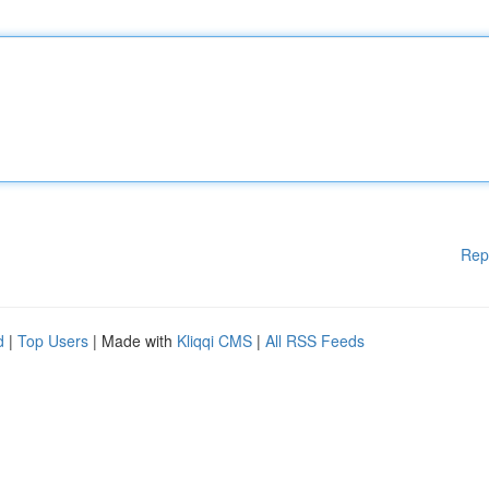
Rep
d
|
Top Users
| Made with
Kliqqi CMS
|
All RSS Feeds