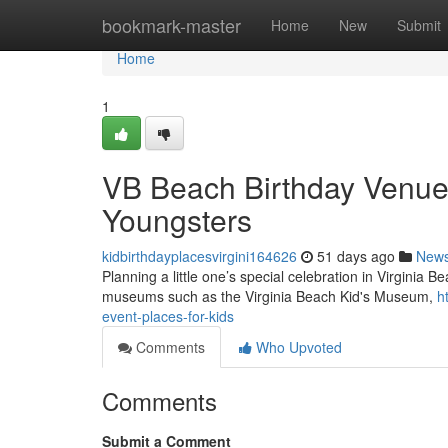
Home
bookmark-master
Home
New
Submit
Home
1
VB Beach Birthday Venues
Youngsters
kidbirthdayplacesvirgini164626
51 days ago
New
Planning a little one’s special celebration in Virginia B
museums such as the Virginia Beach Kid's Museum,
h
event-places-for-kids
Comments
Who Upvoted
Comments
Submit a Comment