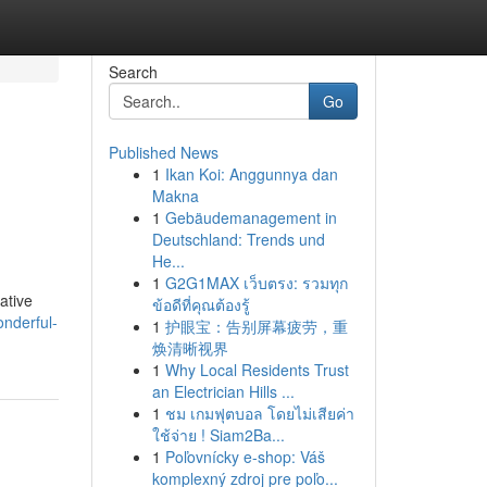
Search
Go
Published News
1
Ikan Koi: Anggunnya dan
Makna
1
Gebäudemanagement in
Deutschland: Trends und
He...
1
G2G1MAX เว็บตรง: รวมทุก
ative
ข้อดีที่คุณต้องรู้
nderful-
1
护眼宝：告别屏幕疲劳，重
焕清晰视界
1
Why Local Residents Trust
an Electrician Hills ...
1
ชม เกมฟุตบอล โดยไม่เสียค่า
ใช้จ่าย ! Siam2Ba...
1
Poľovnícky e-shop: Váš
komplexný zdroj pre poľo...