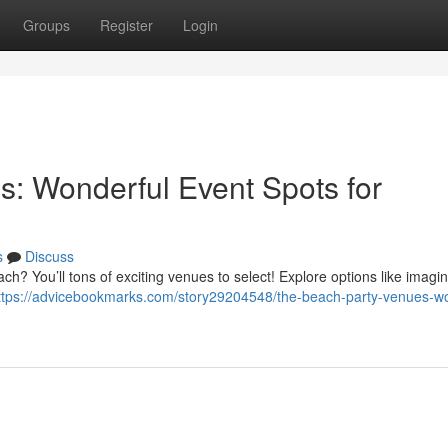
Groups
Register
Login
: Wonderful Event Spots for
s
Discuss
each? You’ll tons of exciting venues to select! Explore options like imagin
ttps://advicebookmarks.com/story29204548/the-beach-party-venues-wo