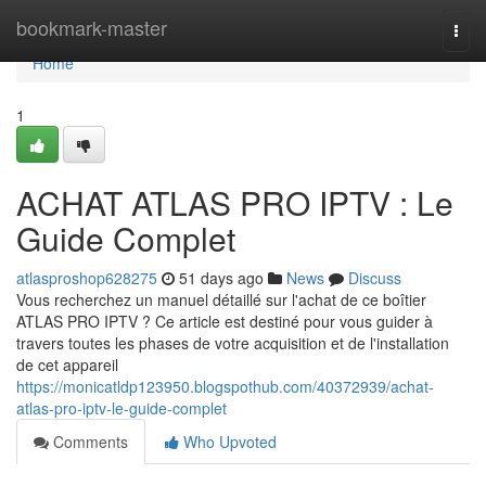
Home
bookmark-master
Togg
navi
Home
1
ACHAT ATLAS PRO IPTV : Le
Guide Complet
atlasproshop628275
51 days ago
News
Discuss
Vous recherchez un manuel détaillé sur l'achat de ce boîtier
ATLAS PRO IPTV ? Ce article est destiné pour vous guider à
travers toutes les phases de votre acquisition et de l'installation
de cet appareil
https://monicatldp123950.blogspothub.com/40372939/achat-
atlas-pro-iptv-le-guide-complet
Comments
Who Upvoted