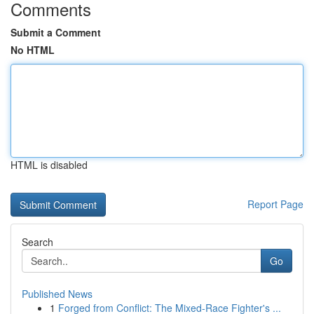
Comments
Submit a Comment
No HTML
HTML is disabled
Report Page
Search
Go
Published News
1
Forged from Conflict: The Mixed-Race Fighter's ...