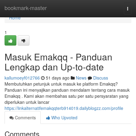
Home
bookmark-master
Togg
navi
Home
1
Masuk Emakqq - Panduan
Lengkap dan Up-to-date
kallumoeyf012766
51 days ago
News
Discuss
Membutuhkan petunjuk untuk masuk ke platform Emakqq?
Panduan ini menyajikan panduan mendalam tentang cara masuk
Emakqq . Kami akan membahas satu per satu persyaratan yang
diperlukan untuk lancar
https://linkalternatifemakqqterb914019.dailyblogzz.com/profile
Comments
Who Upvoted
Comments