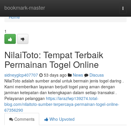
Home
bookmark-master
Togg
navi
Home
1
NilaiToto: Tempat Terbaik
Permainan Togel Online
sidneyglcp407707
53 days ago
News
Discuss
NilaiToto adalah sumber andal untuk bermain jenis togel daring .
Kami memberikan layanan berjudi togel yang aman dengan
jaminan ketepatan dan kelengkapan dalam setiap transaksi .
Pelayanan pelanggan
https://larazfwp139274.total-
blog.com/nilaitoto-sumber-terpercaya-permainan-togel-online-
67356290
Comments
Who Upvoted