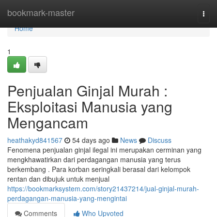
Home
bookmark-master
Togg
navi
Home
1
Penjualan Ginjal Murah :
Eksploitasi Manusia yang
Mengancam
heathakyd841567
54 days ago
News
Discuss
Fenomena penjualan ginjal ilegal ini merupakan cerminan yang
mengkhawatirkan dari perdagangan manusia yang terus
berkembang . Para korban seringkali berasal dari kelompok
rentan dan dibujuk untuk menjual
https://bookmarksystem.com/story21437214/jual-ginjal-murah-
perdagangan-manusia-yang-mengintai
Comments
Who Upvoted