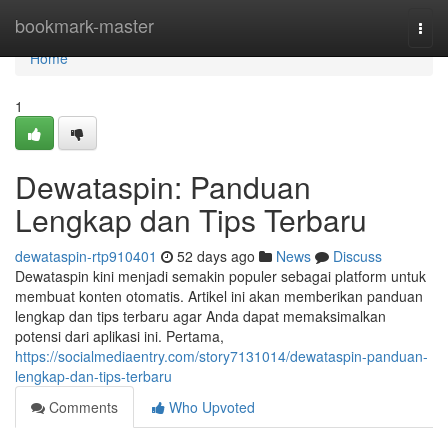
Home
bookmark-master
Togg
navi
Home
1
Dewataspin: Panduan
Lengkap dan Tips Terbaru
dewataspin-rtp910401
52 days ago
News
Discuss
Dewataspin kini menjadi semakin populer sebagai platform untuk
membuat konten otomatis. Artikel ini akan memberikan panduan
lengkap dan tips terbaru agar Anda dapat memaksimalkan
potensi dari aplikasi ini. Pertama,
https://socialmediaentry.com/story7131014/dewataspin-panduan-
lengkap-dan-tips-terbaru
Comments
Who Upvoted