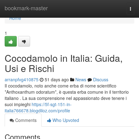
Home
bookmark-master
Togg
navi
Home
1
Cocodamolo in Italia: Guida,
Usi e Rischi
arranpfvg410875
51 days ago
News
Discuss
Il cocodamolo, noto anche come erba di nome scientifico
*Anthoxanthum odoratum*, è questa erba comune in il territorio
italiano . La sua comprensione nel appassionato deve tenere i
suoi impieghi
https://5f-sgt-151-in-
italia766678.blogdiloz.com/profile
Comments
Who Upvoted
Comments