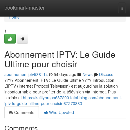
Home
bookmark-master
Togg
navi
Home
1
Abonnement IPTV: Le Guide
Ultime pour choisir
abonnementiptv538114
54 days ago
News
Discuss
???? Abonnement IPTV : Le Guide Ultime ???? Introduction
L’IPTV (Internet Protocol Television) est aujourd’hui la solution
incontournable pour profiter de la télévision via Internet. Plus
flexible et
https://kaitlynrspa637290.total-blog.com/abonnement-
iptv-le-guide-ultime-pour-choisir-67270883
Comments
Who Upvoted
Comments