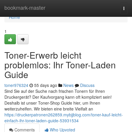
Home
bookmark-master
Togg
navi
Home
1
Toner-Erwerb leicht
problemlos: Ihr Toner-Laden
Guide
toner976324
55 days ago
News
Discuss
Sind Sie auf der Suche nach frischen Tonern für Ihren
Druckergerät? Der Kaufvorgang kann oft kompliziert sein!
Deshalb ist unser Toner-Shop Guide hier, um Ihnen
weiterzuhelfen. Wir bieten eine breite Vielfalt an
https://druckerpatronen262859.mybjjblog.com/toner-kauf-leicht-
einfach-ihr-toner-laden-guide-53931534
Comments
Who Upvoted