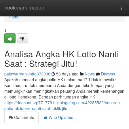
Home
bookmark-master
Togg
navi
Home
1
Analisa Angka HK Lotto Nanti
Saat : Strategi Jitu!
paitowarnahklotto373038
53 days ago
News
Discuss
Apakah mencari angka paito HK malam hari? Tidak khawatir!
Kami hadir untuk membantu Anda dengan teknik tepat yang
memungkinkan meningkatkan peluang Anda meraih kemenangan
di lotto Hongkong. Dengan perhitungan angka HK
https://deaconnrzp771779.bligblogging.com/42285522/bocoran-
paito-hk-lotere-nanti-saat-taktik-jitu
Comments
Who Upvoted