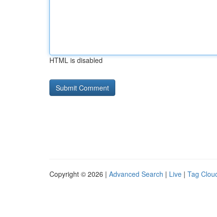
HTML is disabled
Copyright © 2026 |
Advanced Search
|
Live
|
Tag Clou