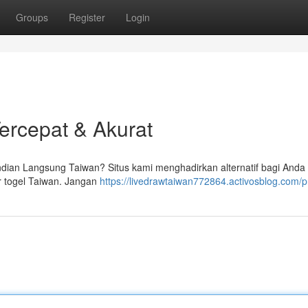
Groups
Register
Login
Tercepat & Akurat
ndian Langsung Taiwan? Situs kami menghadirkan alternatif bagi Anda
 togel Taiwan. Jangan
https://livedrawtaiwan772864.activosblog.com/pr