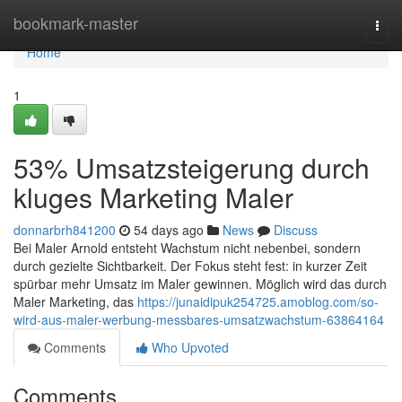
Home
bookmark-master
Togg
navi
Home
1
53% Umsatzsteigerung durch
kluges Marketing Maler
donnarbrh841200
54 days ago
News
Discuss
Bei Maler Arnold entsteht Wachstum nicht nebenbei, sondern
durch gezielte Sichtbarkeit. Der Fokus steht fest: in kurzer Zeit
spürbar mehr Umsatz im Maler gewinnen. Möglich wird das durch
Maler Marketing, das
https://junaidipuk254725.amoblog.com/so-
wird-aus-maler-werbung-messbares-umsatzwachstum-63864164
Comments
Who Upvoted
Comments