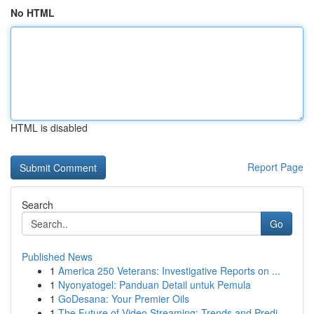
No HTML
HTML is disabled
Report Page
Search
Go
Published News
1
America 250 Veterans: Investigative Reports on ...
1
Nyonyatogel: Panduan Detail untuk Pemula
1
GoDesana: Your Premier Oils
1
The Future of Video Streaming: Trends and Predi...