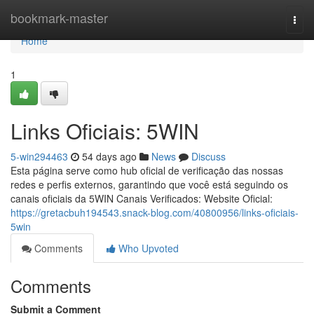
Home
bookmark-master
Togg
navi
Home
1
Links Oficiais: 5WIN
5-win294463
54 days ago
News
Discuss
Esta página serve como hub oficial de verificação das nossas
redes e perfis externos, garantindo que você está seguindo os
canais oficiais da 5WIN Canais Verificados: Website Oficial:
https://gretacbuh194543.snack-blog.com/40800956/links-oficiais-
5win
Comments
Who Upvoted
Comments
Submit a Comment