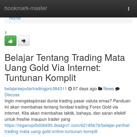
Home
bookmark-master
Togg
navi
Home
1
Belajar Tentang Trading Mata
Uang Gold Via Internet:
Tuntunan Komplit
belajarseputartradingpro384311
57 days ago
News
Discuss
Ingin mengeksplorasi dunia trading pasar valuta emas? Panduan
ini akan membahas tentang fondasi trading Forex Gold via
internet. Kita akan membahas taktik, bahaya, dan saran efektif
untuk freshie maupun trader yang
https://reganoprb006695.designi1.com/62185676/belajar-perihal-
trading-mata-uang-gold-online-tuntunan-komplit