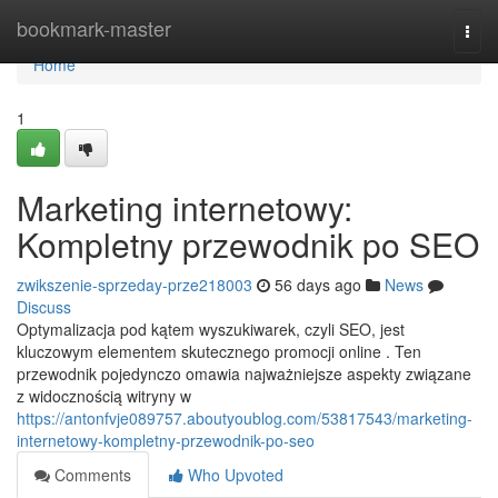
Home
bookmark-master
Togg
navi
Home
1
Marketing internetowy:
Kompletny przewodnik po SEO
zwikszenie-sprzeday-prze218003
56 days ago
News
Discuss
Optymalizacja pod kątem wyszukiwarek, czyli SEO, jest
kluczowym elementem skutecznego promocji online . Ten
przewodnik pojedynczo omawia najważniejsze aspekty związane
z widocznością witryny w
https://antonfvje089757.aboutyoublog.com/53817543/marketing-
internetowy-kompletny-przewodnik-po-seo
Comments
Who Upvoted