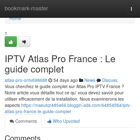
Home
bookmark-master
Togg
navi
Home
1
IPTV Atlas Pro France : Le
guide complet
atlas-pro-ontv698688
54 days ago
News
Discuss
Vous cherchez le guide complet sur Atlas Pro IPTV France ?
Notre article vous détaille tout ce qu' vous devez savoir pour
utiliser efficacement de la installation. Nous examinerons les
aspects
https://maeutqr485466.bloggin-ads.com/64854564/iptv-
atlas-pro-france-le-guide-complet
Comments
Who Upvoted
Comments