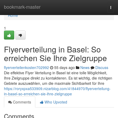
Home
bookmark-master
Togg
navi
Home
1
Flyerverteilung in Basel: So
erreichen Sie Ihre Zielgruppe
flyerverteilenkosten702992
55 days ago
News
Discuss
Die effektive Flyer Verteilung in Basel ist eine tolle Möglichkeit,
Ihre Zielgruppe direkt zu kontaktieren. Es ist wichtig, die richtigen
Gebiete auszuwählen, um die maximale Sichtbarkeit für Ihre
https://roryxpxa533909.nizarblog.com/41844970/flyerverteilung-
in-basel-so-erreichen-sie-ihre-zielgruppe
Comments
Who Upvoted
Comments