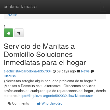
Home
bookmark-master
Togg
navi
Home
1
Servicio de Manitas a
Domicilio Soluciones
Inmediatas para el hogar
electricista-barcelona-b357034
59 days ago
News
Discuss
¿Necesitas arreglar algún pequeño problema de tu hogar ?
¡Manitas a Domicilio es tu alternativa ! Ofrecemos servicios
profesionales en cualquier tipo de reparaciones del hogar , desde
menores
https://limpieza-urgente592032.illawiki.com/user
Comments
Who Upvoted