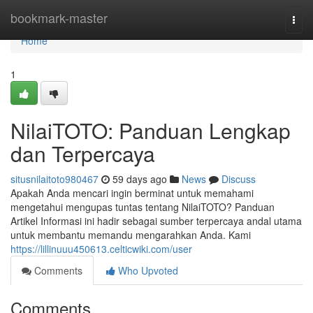
Home
bookmark-master
Togg
navi
Home
1
NilaiTOTO: Panduan Lengkap
dan Terpercaya
situsnilaitoto980467
59 days ago
News
Discuss
Apakah Anda mencari ingin berminat untuk memahami
mengetahui mengupas tuntas tentang NilaiTOTO? Panduan
Artikel Informasi ini hadir sebagai sumber terpercaya andal utama
untuk membantu memandu mengarahkan Anda. Kami
https://lillinuuu450613.celticwiki.com/user
Comments
Who Upvoted
Comments