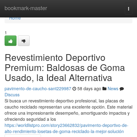
Home
bookmark-master
Togg
navi
Home
1
Revestimiento Deportivo
Premium: Baldosas de Goma
Usado, la Ideal Alternativa
pavimento-de-caucho-sant229987
58 days ago
News
Discuss
Si busca un revestimiento deportivo profesional, las placas de
caucho reciclado representan una excelente opción. Este material
ofrece una impresionante desempeño, amortiguando impactos y
ofreciendo seguridad a los
https://worldlistpro.com/story23662832/pavimento-deportivo-de-
alto-rendimiento-losetas-de-goma-reciclado-la-mejor-solución