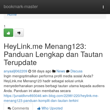
Home
bookmark-master
Togg
navi
Home
1
HeyLink.me Menang123:
Panduan Lengkap dan Tautan
Terupdate
anyaaljl062209
58 days ago
News
Discuss
Ingin mengoptimalkan performa profil media sosial Anda?
HeyLink.me Menang123 hadir sebagai solusi untuk
menyederhanakan proses berbagi tautan utama kepada audiens
Anda. Panduan ini akan membahas secara
https://junaidlvnv893046.win-blog.com/22981220/heylink-me-
menang123-panduan-komplit-dan-tautan-terkini
Comments
Who Upvoted