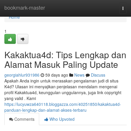
Home
bookmark-master
Togg
navi
Home
1
Kakaktua4d: Tips Lengkap dan
Alamat Masuk Paling Update
georgiahlur931986
59 days ago
News
Discuss
Apakah Anda ingin untuk merasakan pengalaman judi di situs
K4d? Ulasan ini menyajikan penjelasan mendalam mengenai
profil Kakaktua4d, keunggulan unggulannya, juga link copyright
yang valid . Kami
https://lucyuwza640118.bloggazza.com/40251850/kakaktua4d-
panduan-lengkap-dan-alamat-akses-terbaru
Comments
Who Upvoted