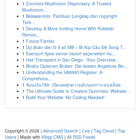
1
Zoomers Mushroom Dispensary: A Trusted
Mushroom...
1
Belawantoto: Panduan Lengkap dan copyright
Terb...
1
Develop A More Inviting Home With Rubbish
Remov...
1
Future Fambo
1
Dự đoán dàn lô 8 số MB – Bí Kíp Cầu Đề Song T...
1
Esenyurt ilçesi esmer escort seçenekleri ha...
1
Hair Transplant in San Diego : Your Overview...
1
Binäre Optionen Broker: Die besten Angebote Bin...
1
Understanding the VA9993 Register: A
Comprehens...
1
ช้อนเงิน789: เปิดเผยทุกความลับของการเล่นสล็อต
1
The Ultimate Guide to Creatine Gummies: Website...
1
Build Your Website: No Coding Needed!
Copyright © 2026 |
Advanced Search
|
Live
|
Tag Cloud
|
Top
Users
| Made with
Kliqqi CMS
|
All RSS Feeds