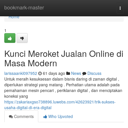
Home
bookmark-master
Togg
navi
Home
1
Kunci Meroket Jualan Online di
Masa Modern
larissaankl097952
61 days ago
News
Discuss
Untuk meraih kesuksesan dalam bisnis daring di zaman digital ,
diperlukan strategi yang matang . Perhatian utama adalah pada
pemahaman mesin pencari , periklanan digital , dan menciptakan
koneksi yang
https://zakariaxgso738896.luwebs.com/42623921/trik-sukses-
usaha-digital-di-era-digital
Comments
Who Upvoted