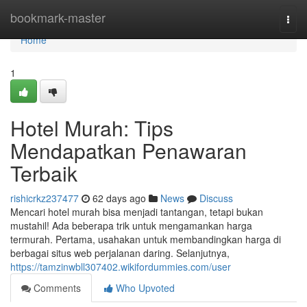
Home
bookmark-master
Togg
navi
Home
1
Hotel Murah: Tips
Mendapatkan Penawaran
Terbaik
rishicrkz237477
62 days ago
News
Discuss
Mencari hotel murah bisa menjadi tantangan, tetapi bukan
mustahil! Ada beberapa trik untuk mengamankan harga
termurah. Pertama, usahakan untuk membandingkan harga di
berbagai situs web perjalanan daring. Selanjutnya,
https://tamzinwbll307402.wikifordummies.com/user
Comments
Who Upvoted