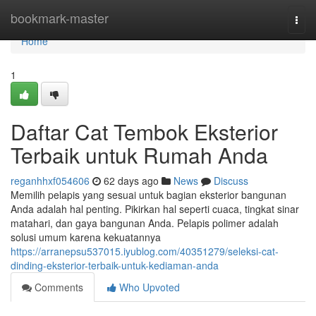
Home
bookmark-master
Togg
navi
Home
1
Daftar Cat Tembok Eksterior
Terbaik untuk Rumah Anda
reganhhxf054606
62 days ago
News
Discuss
Memilih pelapis yang sesuai untuk bagian eksterior bangunan
Anda adalah hal penting. Pikirkan hal seperti cuaca, tingkat sinar
matahari, dan gaya bangunan Anda. Pelapis polimer adalah
solusi umum karena kekuatannya
https://arranepsu537015.iyublog.com/40351279/seleksi-cat-
dinding-eksterior-terbaik-untuk-kediaman-anda
Comments
Who Upvoted