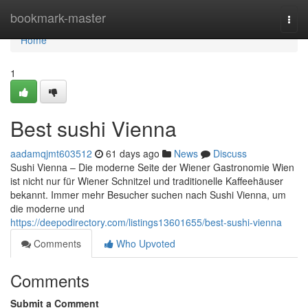
Home
bookmark-master
Togg
navi
Home
1
Best sushi Vienna
aadamqjmt603512
61 days ago
News
Discuss
Sushi Vienna – Die moderne Seite der Wiener Gastronomie Wien
ist nicht nur für Wiener Schnitzel und traditionelle Kaffeehäuser
bekannt. Immer mehr Besucher suchen nach Sushi Vienna, um
die moderne und
https://deepodirectory.com/listings13601655/best-sushi-vienna
Comments
Who Upvoted
Comments
Submit a Comment