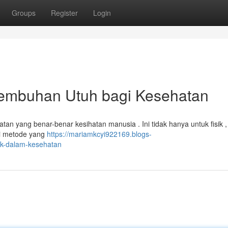
Groups
Register
Login
yembuhan Utuh bagi Kesehatan
an yang benar-benar kesihatan manusia . Ini tidak hanya untuk fisik ,
ui metode yang
https://mariamkcyi922169.blogs-
tik-dalam-kesehatan