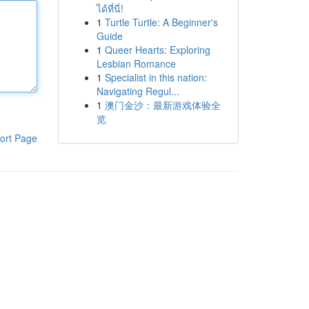
ได้ที่นี่!
1
Turtle Turtle: A Beginner's
Guide
1
Queer Hearts: Exploring
Lesbian Romance
1
Specialist in this nation:
Navigating Regul...
1
澳门金沙：最新游戏体验全
览
ort Page