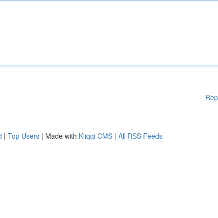
Rep
d
|
Top Users
| Made with
Kliqqi CMS
|
All RSS Feeds