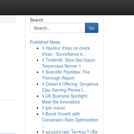
Search
Go
Published News
1
Hauteur d'eau ce cours
d’eau : Surveillance e...
1
Tinder88: Situs Slot Gacor
Terpercaya Nomor 1
1
Scientific Peptides: The
Thorough Report
1
Ocean’s Offering: Gorgeous
Clay Gaming Pieces f...
1
UK Business Spotlight:
Meet the Innovators
1
iptv maroc
1
Boost Growth with
Conversion Rate Optimization
...
1
ผลบอลล่าสุด: ใครชนะ? เช็ค