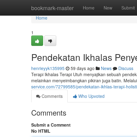
Home
bookmark-master
Home
New
Submit
Home
1
Pendekatan Ikhalas Pen
henrieyyk135995
59 days ago
News
Discuss
Terapi Ikhalas Terapi Utuh menyajikan sebuah pendekat
melainkan menyeimbangkan pikiran juga batin. Melal
service.com/72799585/pendekatan-ikhlas-terapi-holis
Comments
Who Upvoted
Comments
Submit a Comment
No HTML