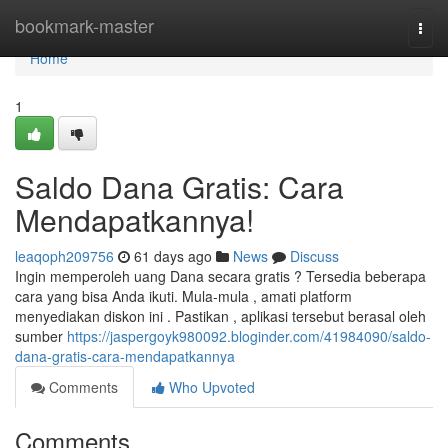
Home
bookmark-master
Togg
navi
Home
1
Saldo Dana Gratis: Cara
Mendapatkannya!
leaqoph209756
61 days ago
News
Discuss
Ingin memperoleh uang Dana secara gratis ? Tersedia beberapa
cara yang bisa Anda ikuti. Mula-mula , amati platform
menyediakan diskon ini . Pastikan , aplikasi tersebut berasal oleh
sumber
https://jaspergoyk980092.bloginder.com/41984090/saldo-
dana-gratis-cara-mendapatkannya
Comments
Who Upvoted
Comments