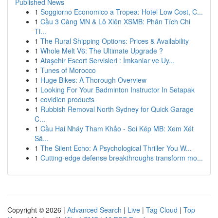
Published News
1
Soggiorno Economico a Tropea: Hotel Low Cost, C...
1
Cầu 3 Càng MN & Lô Xiên XSMB: Phân Tích Chi
Ti...
1
The Rural Shipping Options: Prices & Availability
1
Whole Melt V6: The Ultimate Upgrade ?
1
Ataşehir Escort Servisleri : İmkanlar ve Uy...
1
Tunes of Morocco
1
Huge Bikes: A Thorough Overview
1
Looking For Your Badminton Instructor In Setapak
1
covidien products
1
Rubbish Removal North Sydney for Quick Garage
C...
1
Cầu Hai Nháy Tham Khảo - Soi Kép MB: Xem Xét
Sâ...
1
The Silent Echo: A Psychological Thriller You W...
1
Cutting-edge defense breakthroughs transform mo...
Copyright © 2026 |
Advanced Search
|
Live
|
Tag Cloud
|
Top