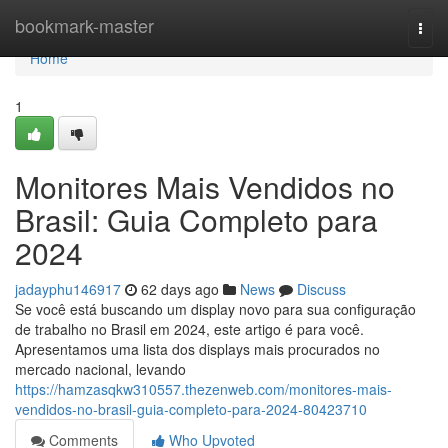
Home
bookmark-master
Togg
navi
Home
1
Monitores Mais Vendidos no
Brasil: Guia Completo para
2024
jadayphu146917
62 days ago
News
Discuss
Se você está buscando um display novo para sua configuração
de trabalho no Brasil em 2024, este artigo é para você.
Apresentamos uma lista dos displays mais procurados no
mercado nacional, levando
https://hamzasqkw310557.thezenweb.com/monitores-mais-
vendidos-no-brasil-guia-completo-para-2024-80423710
Comments
Who Upvoted