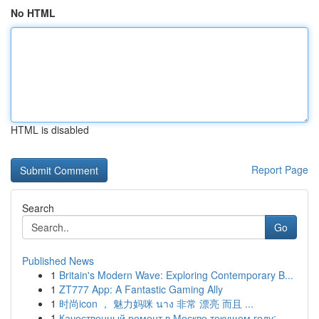
No HTML
HTML is disabled
Report Page
Search
Go
Published News
1
Britain's Modern Wave: Exploring Contemporary B...
1
ZT777 App: A Fantastic Gaming Ally
1
时尚icon ， 魅力妈咪 นาง 非常 漂亮 而且 ...
1
Качественный ремонт в Москве текущем году: ...