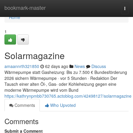
Home
bookmark-master
Togg
navi
Home
1
Solarmagazine
amaannrth321850
62 days ago
News
Discuss
Wärmepumpe statt Gasheizung: Bis zu 7.500 € Bundesförderung
2026 sichern Wärmepumpe · vor 5 Stunden · Redaktion Der
Tausch einer alten Öl-, Gas- oder Kohleheizung gegen eine
moderne Wärmepumpe wird vom Bund
https://kathrynpmbb730765.actoblog.com/42498127/solarmagazine
Comments
Who Upvoted
Comments
Submit a Comment