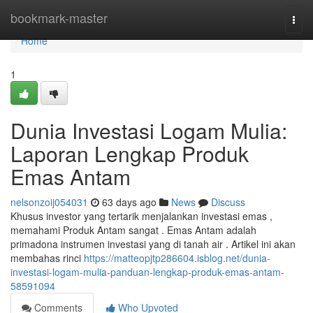
Home
bookmark-master
Togg
navi
Home
1
Dunia Investasi Logam Mulia:
Laporan Lengkap Produk
Emas Antam
nelsonzoij054031
63 days ago
News
Discuss
Khusus investor yang tertarik menjalankan investasi emas ,
memahami Produk Antam sangat . Emas Antam adalah
primadona instrumen investasi yang di tanah air . Artikel ini akan
membahas rinci
https://matteopjtp286604.isblog.net/dunia-
investasi-logam-mulia-panduan-lengkap-produk-emas-antam-
58591094
Comments
Who Upvoted