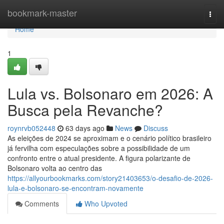
Home
bookmark-master
Togg
navi
Home
1
Lula vs. Bolsonaro em 2026: A
Busca pela Revanche?
roynrvb052448
63 days ago
News
Discuss
As eleições de 2024 se aproximam e o cenário político brasileiro
já fervilha com especulações sobre a possibilidade de um
confronto entre o atual presidente. A figura polarizante de
Bolsonaro volta ao centro das
https://allyourbookmarks.com/story21403653/o-desafio-de-2026-
lula-e-bolsonaro-se-encontram-novamente
Comments
Who Upvoted