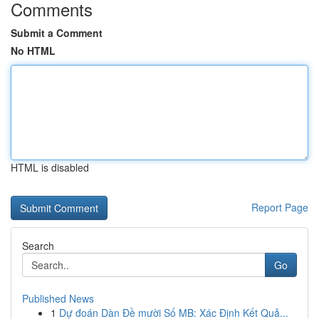
Comments
Submit a Comment
No HTML
HTML is disabled
Report Page
Search
Go
Published News
1
Dự đoán Dàn Đề mười Số MB: Xác Định Kết Quả...