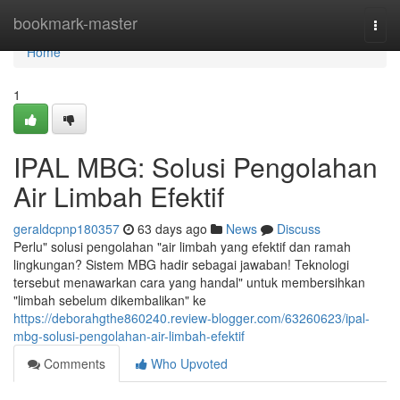
Home
bookmark-master
Togg
navi
Home
1
IPAL MBG: Solusi Pengolahan
Air Limbah Efektif
geraldcpnp180357
63 days ago
News
Discuss
Perlu" solusi pengolahan "air limbah yang efektif dan ramah
lingkungan? Sistem MBG hadir sebagai jawaban! Teknologi
tersebut menawarkan cara yang handal" untuk membersihkan
"limbah sebelum dikembalikan" ke
https://deborahgthe860240.review-blogger.com/63260623/ipal-
mbg-solusi-pengolahan-air-limbah-efektif
Comments
Who Upvoted