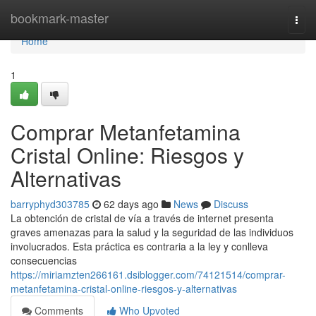
Home
bookmark-master
Togg
navi
Home
1
Comprar Metanfetamina
Cristal Online: Riesgos y
Alternativas
barryphyd303785
62 days ago
News
Discuss
La obtención de cristal de vía a través de internet presenta
graves amenazas para la salud y la seguridad de las individuos
involucrados. Esta práctica es contraria a la ley y conlleva
consecuencias
https://miriamzten266161.dsiblogger.com/74121514/comprar-
metanfetamina-cristal-online-riesgos-y-alternativas
Comments
Who Upvoted