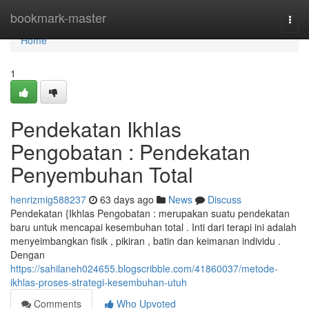
Home
bookmark-master
Togg
navi
Home
1
Pendekatan Ikhlas
Pengobatan : Pendekatan
Penyembuhan Total
henrizmig588237
63 days ago
News
Discuss
Pendekatan {Ikhlas Pengobatan : merupakan suatu pendekatan
baru untuk mencapai kesembuhan total . Inti dari terapi ini adalah
menyeimbangkan fisik , pikiran , batin dan keimanan individu .
Dengan
https://sahilaneh024655.blogscribble.com/41860037/metode-
ikhlas-proses-strategi-kesembuhan-utuh
Comments
Who Upvoted