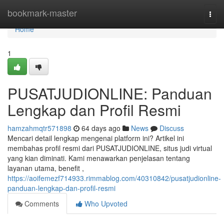
Home
bookmark-master
Togg
navi
Home
1
PUSATJUDIONLINE: Panduan
Lengkap dan Profil Resmi
hamzahmqtr571898
64 days ago
News
Discuss
Mencari detail lengkap mengenai platform ini? Artikel ini
membahas profil resmi dari PUSATJUDIONLINE, situs judi virtual
yang kian diminati. Kami menawarkan penjelasan tentang
layanan utama, benefit ,
https://aoifemezf714933.rimmablog.com/40310842/pusatjudionline-
panduan-lengkap-dan-profil-resmi
Comments
Who Upvoted