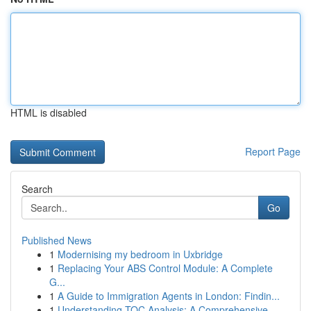
HTML is disabled
Report Page
Search
Go
Published News
1
Modernising my bedroom in Uxbridge
1
Replacing Your ABS Control Module: A Complete
G...
1
A Guide to Immigration Agents in London: Findin...
1
Understanding TOC Analysis: A Comprehensive