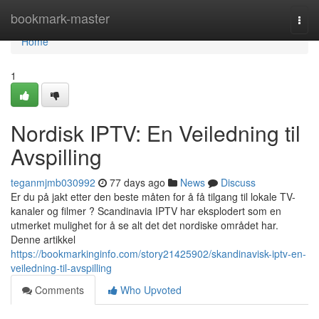
Home
bookmark-master
Togg
navi
Home
1
Nordisk IPTV: En Veiledning til
Avspilling
teganmjmb030992
77 days ago
News
Discuss
Er du på jakt etter den beste måten for å få tilgang til lokale TV-
kanaler og filmer ? Scandinavia IPTV har eksplodert som en
utmerket mulighet for å se alt det det nordiske området har.
Denne artikkel
https://bookmarkinginfo.com/story21425902/skandinavisk-iptv-en-
veiledning-til-avspilling
Comments
Who Upvoted