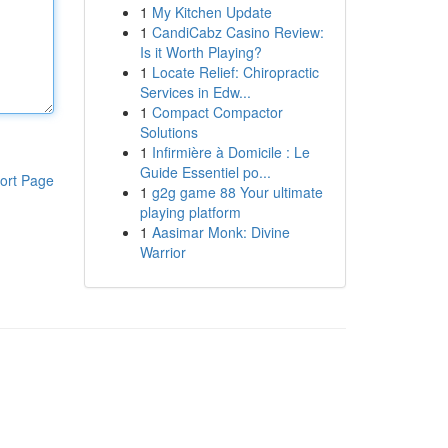
1
My Kitchen Update
1
CandiCabz Casino Review:
Is it Worth Playing?
1
Locate Relief: Chiropractic
Services in Edw...
1
Compact Compactor
Solutions
1
Infirmière à Domicile : Le
Guide Essentiel po...
ort Page
1
g2g game 88 Your ultimate
playing platform
1
Aasimar Monk: Divine
Warrior