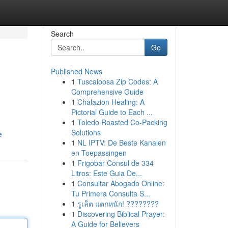
Search
Go
Published News
1
Tuscaloosa Zip Codes: A
Comprehensive Guide
1
Chalazion Healing: A
Pictorial Guide to Each ...
1
Toledo Roasted Co-Packing
Solutions
e
1
NL IPTV: De Beste Kanalen
en Toepassingen
1
Frigobar Consul de 334
Litros: Este Guia De...
1
Consultar Abogado Online:
Tu Primera Consulta S...
1
รูเล็ต แตกหนัก! ????????
1
Discovering Biblical Prayer:
A Guide for Believers