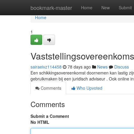
Home
bookmark-master
Home
New
Submit
Home
1
Vaststellingsovereenkomst
sairaeivz114458
78 days ago
News
Discuss
Een schikkingsovereenkomst doornemen kan lastig zijn.
gebruikmaken bij een juridisch adviseur . Ook online i
Comments
Who Upvoted
Comments
Submit a Comment
No HTML