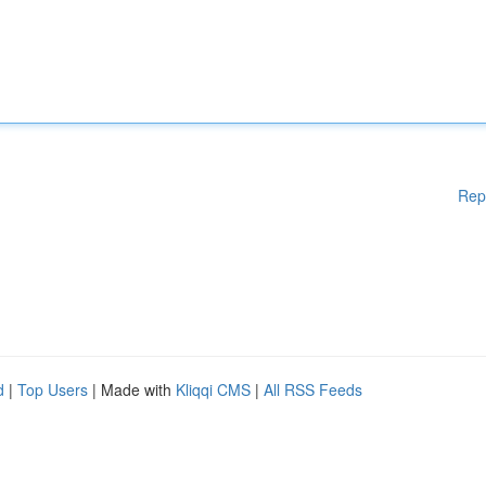
Rep
d
|
Top Users
| Made with
Kliqqi CMS
|
All RSS Feeds