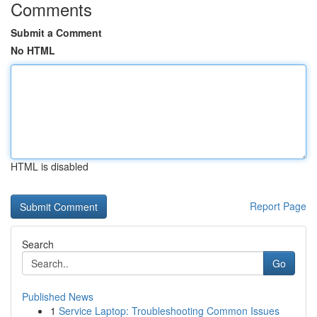
Comments
Submit a Comment
No HTML
HTML is disabled
Report Page
Search
Go
Published News
1
Service Laptop: Troubleshooting Common Issues