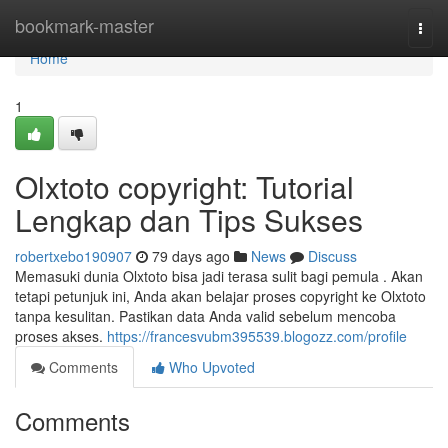
Home
bookmark-master
Togg
navi
Home
1
Olxtoto copyright: Tutorial
Lengkap dan Tips Sukses
robertxebo190907
79 days ago
News
Discuss
Memasuki dunia Olxtoto bisa jadi terasa sulit bagi pemula . Akan
tetapi petunjuk ini, Anda akan belajar proses copyright ke Olxtoto
tanpa kesulitan. Pastikan data Anda valid sebelum mencoba
proses akses.
https://francesvubm395539.blogozz.com/profile
Comments
Who Upvoted
Comments