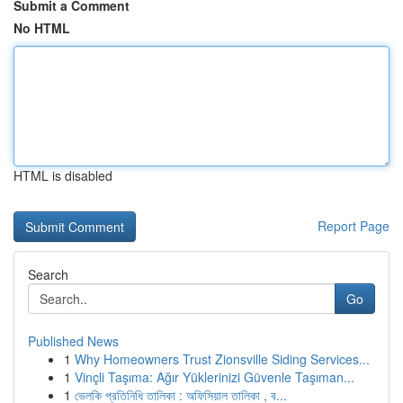
Submit a Comment
No HTML
HTML is disabled
Report Page
Search
Go
Published News
1
Why Homeowners Trust Zionsville Siding Services...
1
Vinçli Taşıma: Ağır Yüklerinizi Güvenle Taşıman...
1
ভেলকি প্রতিনিধি তালিকা : অফিসিয়াল তালিকা , ব...