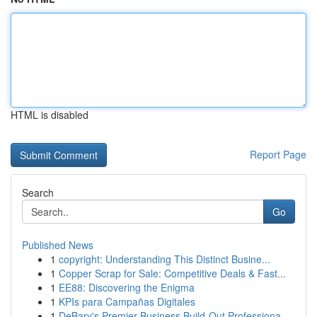
HTML is disabled
Report Page
Search
Go
Published News
1
copyright: Understanding This Distinct Busine...
1
Copper Scrap for Sale: Competitive Deals & Fast...
1
EE88: Discovering the Enigma
1
KPIs para Campañas Digitales
1
DeBary's Premier Business Build-Out Professiona...