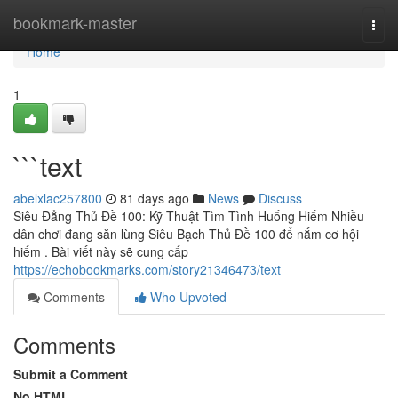
Home
bookmark-master
Togg
navi
Home
1
```text
abelxlac257800
81 days ago
News
Discuss
Siêu Đẳng Thủ Đề 100: Kỹ Thuật Tìm Tình Huống Hiếm Nhiều
dân chơi đang săn lùng Siêu Bạch Thủ Đề 100 để nắm cơ hội
hiếm . Bài viết này sẽ cung cấp
https://echobookmarks.com/story21346473/text
Comments
Who Upvoted
Comments
Submit a Comment
No HTML