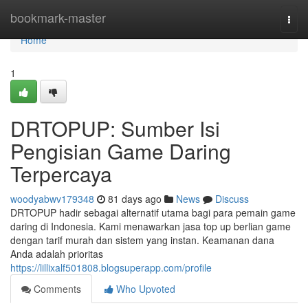
Home
bookmark-master
Togg
navi
Home
1
DRTOPUP: Sumber Isi
Pengisian Game Daring
Terpercaya
woodyabwv179348
81 days ago
News
Discuss
DRTOPUP hadir sebagai alternatif utama bagi para pemain game
daring di Indonesia. Kami menawarkan jasa top up berlian game
dengan tarif murah dan sistem yang instan. Keamanan dana
Anda adalah prioritas
https://lillixalf501808.blogsuperapp.com/profile
Comments
Who Upvoted